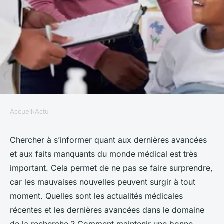
Accueil
›
Actu
ACTU
Quels sont les évènements
Chercher à s’informer quant aux dernières avancées
et aux faits manquants du monde médical est très
récents dans le domaine de la
important. Cela permet de ne pas se faire surprendre,
santé ?
car les mauvaises nouvelles peuvent surgir à tout
moment. Quelles sont les actualités médicales
léon
•
28 novembre 2023
•
3 min de lecture
récentes et les dernières avancées dans le domaine