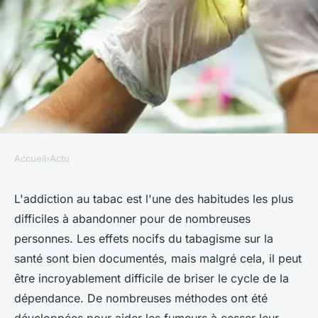
Accueil
›
Actu
ACTU
Le CBD peut-il aider à arrêter
L'addiction au tabac est l'une des habitudes les plus
difficiles à abandonner pour de nombreuses
de fumer du tabac ?
personnes. Les effets nocifs du tabagisme sur la
santé sont bien documentés, mais malgré cela, il peut
léon
•
15 janvier 2024
•
2 min de lecture
être incroyablement difficile de briser le cycle de la
dépendance. De nombreuses méthodes ont été