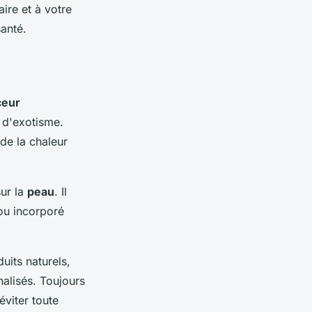
ire et à votre
santé.
ceur
e d'exotisme.
 de la chaleur
sur la
peau
. Il
u incorporé
uits naturels,
alisés. Toujours
éviter toute