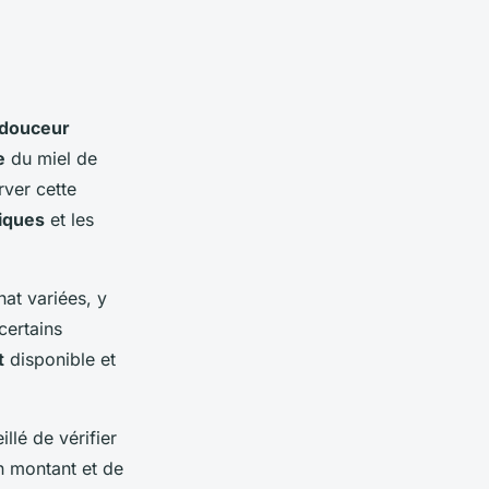
 douceur
e
du miel de
rver cette
tiques
et les
hat variées, y
certains
t
disponible et
llé de vérifier
 montant et de