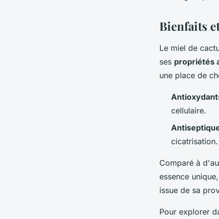
léon
•
8 juin 2024
•
3 min de lecture
Bienfaits e
Le miel de cactu
ses
propriétés 
une place de cho
Antioxydants
cellulaire.
Antiseptique
cicatrisation.
Comparé à d'autr
essence unique, 
issue de sa prov
Pour explorer d