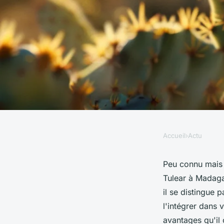
Accueil
›
Actu
ACTU
Miel de cactus : quel
Peu connu mais r
Tulear à Madagas
principaux bienfaits
il se distingue 
l'intégrer dans 
avantages qu'il 