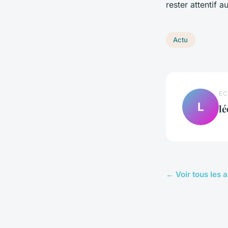
rester attentif 
Actu
EC
L
lé
← Voir tous les a