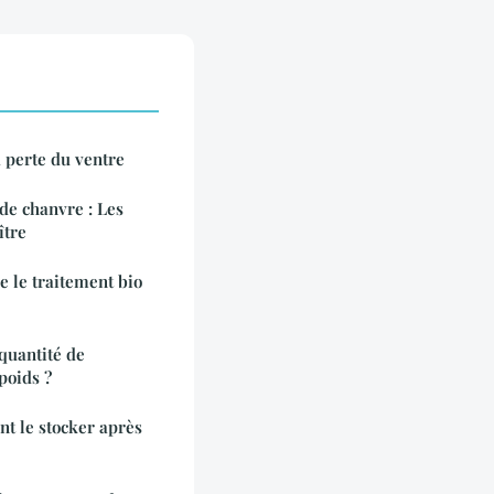
a perte du ventre
de chanvre : Les
ître
re le traitement bio
quantité de
poids ?
t le stocker après