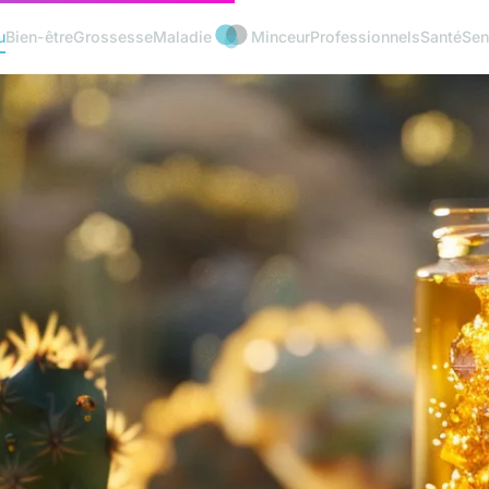
u
Bien-être
Grossesse
Maladie
Minceur
Professionnels
Santé
Sen