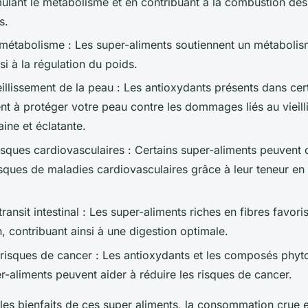
mulant le métabolisme et en contribuant à la combustion des
s.
 métabolisme : Les super-aliments soutiennent un métabolism
si à la régulation du poids.
ieillissement de la peau : Les antioxydants présents dans cer
nt à protéger votre peau contre les dommages liés au vieill
ine et éclatante.
isques cardiovasculaires : Certains super-aliments peuvent 
isques de maladies cardiovasculaires grâce à leur teneur en
transit intestinal : Les super-aliments riches en fibres favoris
in, contribuant ainsi à une digestion optimale.
 risques de cancer : Les antioxydants et les composés phy
r-aliments peuvent aider à réduire les risques de cancer.
les bienfaits de ces super aliments, la consommation crue e