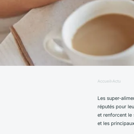
Accueil
›
Actu
ACTU
Les super aliments :
Les super-alimen
réputés pour leu
avantages et princi
et renforcent le
et les principa