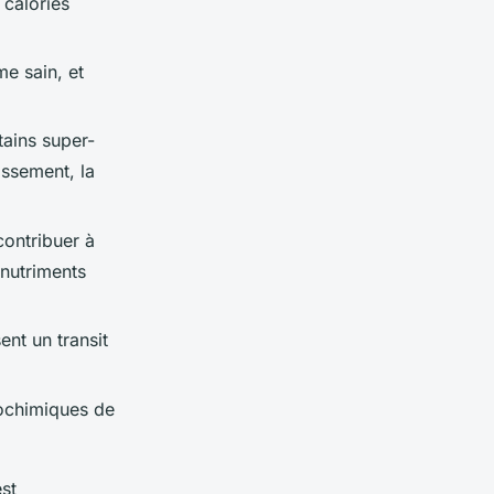
 calories
e sain, et
tains super-
issement, la
contribuer à
 nutriments
ent un transit
tochimiques de
st