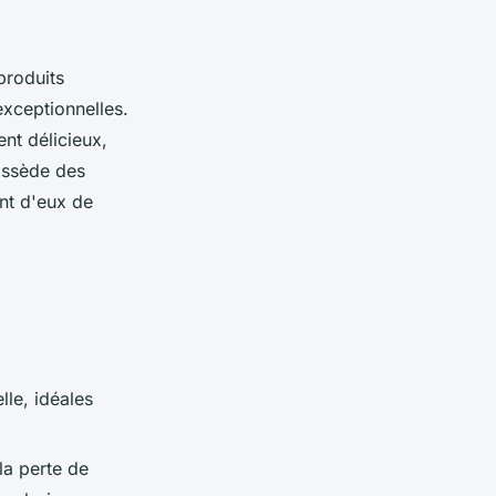
produits
exceptionnelles.
nt délicieux,
ossède des
ant d'eux de
lle, idéales
la perte de