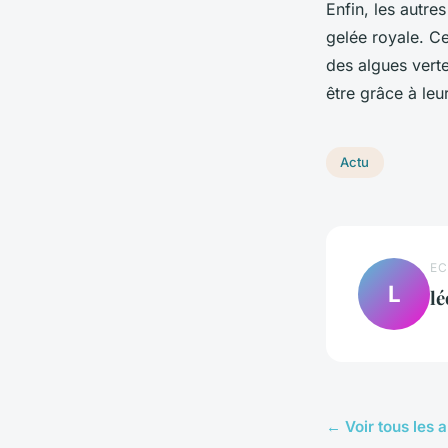
Enfin, les autre
gelée royale. Ce
des algues vert
être grâce à leu
Actu
EC
L
lé
← Voir tous les a