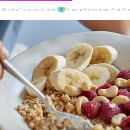
u
Bien-être
Grossesse
Maladie
Minceur
Professionnels
Santé
Sen