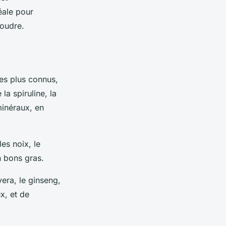
éale pour
poudre.
les plus connus,
la spiruline, la
 minéraux, en
les noix, le
n bons gras.
vera, le ginseng,
x, et de