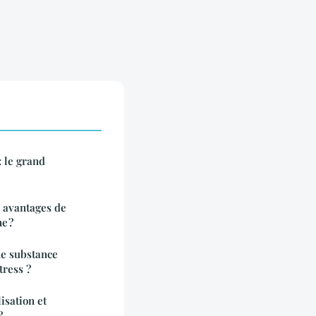
: le grand
 avantages de
e ?
ne substance
tress ?
lisation et
?