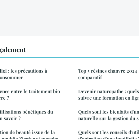
également
ol : les précautions à
Top 5 résines chanvre 2024 
 consommer
comparatif
rence entre le traitement bio
Devenir naturopathe : quels
ère ?
suivre une formation en lign
tilisations bénéfiques du
Quels sont les bienfaits d'u
n savoir ?
naturelle sur la gestion du s
ction de beauté issue de la
Quels sont les conseils d'uti
e maddie Ziegler et morphe
d'entretien d'une bouillotte 