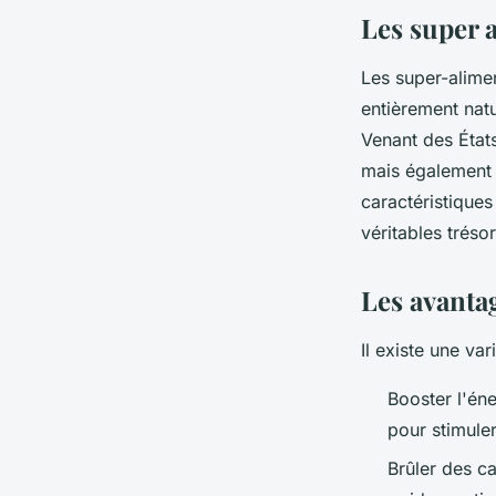
léon
•
14 novembre 2023
•
2 min de lecture
Les super a
Les super-alime
entièrement natu
Venant des État
mais également 
caractéristiques
véritables trésor
Les avanta
Il existe une va
Booster l'éne
pour stimule
Brûler des ca