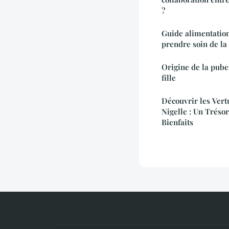
?
Guide alimentatio
prendre soin de la
Origine de la pube
fille
Découvrir les Vert
Nigelle : Un Tréso
Bienfaits