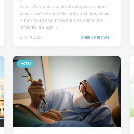
Face à l'abondance des boutiques en ligne
spécialisées en matériel orthopédique, choisir
le bon fournisseur devient une démarche
réfléchie. Il s'agit ...
21 avril 2024
3 min de lecture →
ACTU