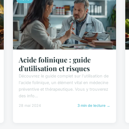
Acide folinique : guide
d'utilisation et risques
Découvrez le guide complet sur l'utilisation de
l'acide folinique, un élément vital en médecine
préventive et thérapeutique. Vous y trouverez
des info...
28 mai 2024
3 min de lecture →