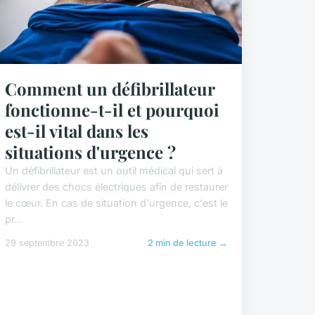
Comment un défibrillateur
fonctionne-t-il et pourquoi
est-il vital dans les
situations d'urgence ?
Un défibrillateur est un outil médical qui sert à
délivrer des chocs électriques afin de restaurer
le cœur. En cas de situation d'urgence, c'est le
pr...
29 septembre 2023
2 min de lecture →