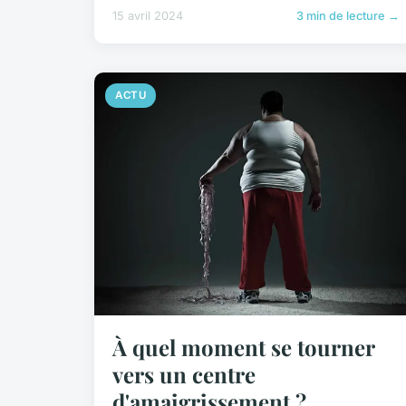
15 avril 2024
3 min de lecture →
ACTU
À quel moment se tourner
vers un centre
d'amaigrissement ?