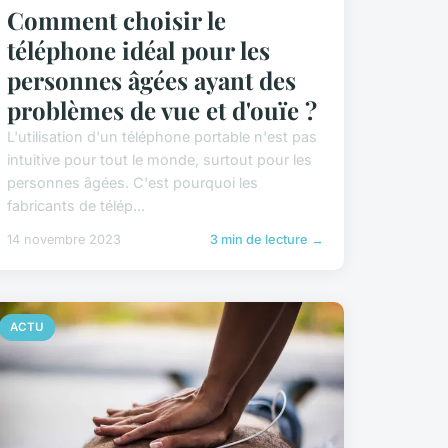
Comment choisir le
téléphone idéal pour les
personnes âgées ayant des
problèmes de vue et d'ouïe ?
L'utilisation d'un téléphone portable n'est pas
intuitive pour tout le monde, surtout pour les
personnes âgées. C'est pourquoi les
fabricants de télép...
14 novembre 2023
3 min de lecture →
ACTU