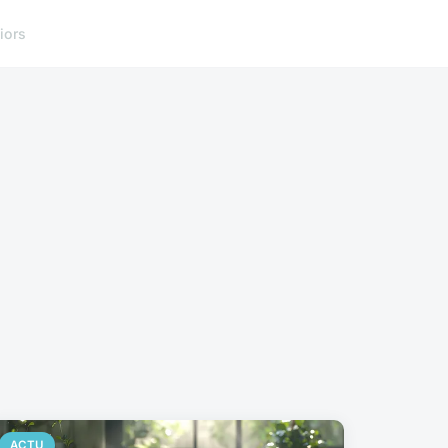
iors
ACTU