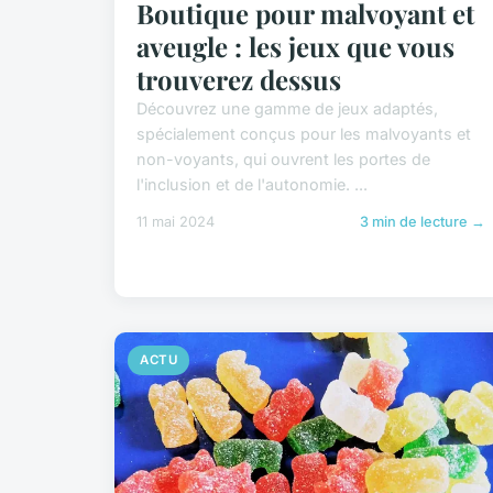
Boutique pour malvoyant et
aveugle : les jeux que vous
trouverez dessus
Découvrez une gamme de jeux adaptés,
spécialement conçus pour les malvoyants et
non-voyants, qui ouvrent les portes de
l'inclusion et de l'autonomie. ...
11 mai 2024
3 min de lecture →
ACTU