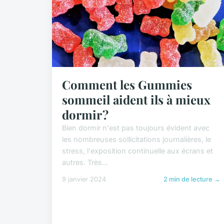
Comment les Gummies
sommeil aident ils à mieux
dormir ?
Bien dormir n'est pas toujours évident avec
les nombreuses sollicitations journalières, le
stress, l'exposition continuelle aux écrans et
autres. Très...
9 janvier 2024
2 min de lecture →