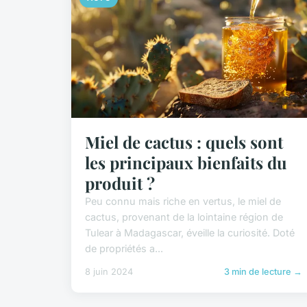
Miel de cactus : quels sont
les principaux bienfaits du
produit ?
Peu connu mais riche en vertus, le miel de
cactus, provenant de la lointaine région de
Tulear à Madagascar, éveille la curiosité. Doté
de propriétés a...
8 juin 2024
3 min de lecture →