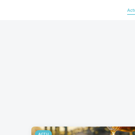
Act
ACTU