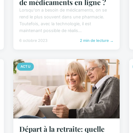
de médicaments en ligne ?
Lorsqu'on a besoin de médicaments, on se
rend le plus souvent dans une pharmacie.
Toutefois, avec la technologie, il est
maintenant possible de réalis...
6 octobre 2023
2 min de lecture →
ACTU
Départ à la retraite: quelle