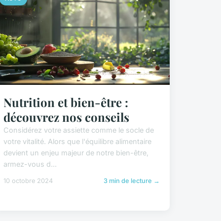
Nutrition et bien-être :
découvrez nos conseils
Considérez votre assiette comme le socle de
votre vitalité. Alors que l'équilibre alimentaire
devient un enjeu majeur de notre bien-être,
armez-vous d...
10 octobre 2024
3 min de lecture →