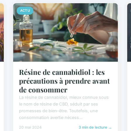
ACTU
Résine de cannabidiol : les
précautions à prendre avant
de consommer
La résine de cannabidiol, mieux connue sous
le nom de résine de CBD, séduit par ses
promesses de bien-être. Toutefois, une
consommation avertie nécess...
20 mai 2024
3 min de lecture →