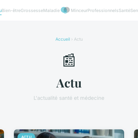
u
Bien-être
Grossesse
Maladie
Minceur
Professionnels
Santé
Sen
Accueil
› Actu
📰
Actu
L'actualité santé et médecine
ACTU