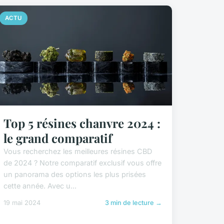
ACTU
Top 5 résines chanvre 2024 :
le grand comparatif
Vous recherchez les meilleures résines CBD
de 2024 ? Notre comparatif exclusif vous offre
un panorama des options les plus prisées
cette année. Avec u...
19 mai 2024
3 min de lecture →