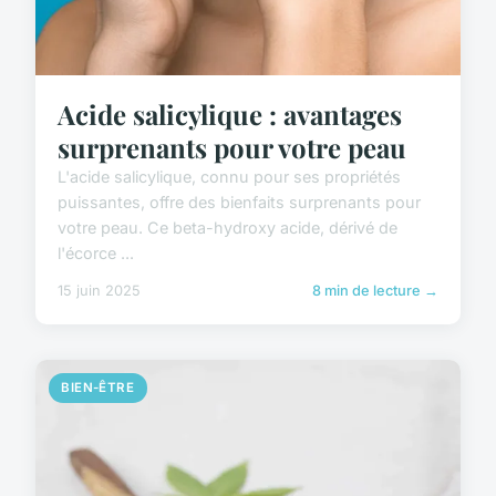
Acide salicylique : avantages
surprenants pour votre peau
L'acide salicylique, connu pour ses propriétés
puissantes, offre des bienfaits surprenants pour
votre peau. Ce beta-hydroxy acide, dérivé de
l'écorce ...
15 juin 2025
8 min de lecture →
BIEN-ÊTRE