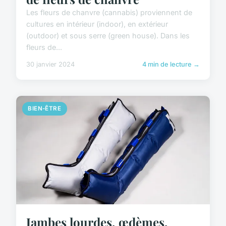
Les fleurs de chanvre (cannabis) proviennent de
cultures en intérieur (indoor), en extérieur
(outdoor) et sous serre (green house). Dans les
fleurs de...
30 janvier 2024
4 min de lecture →
BIEN-ÊTRE
Jambes lourdes, œdèmes,