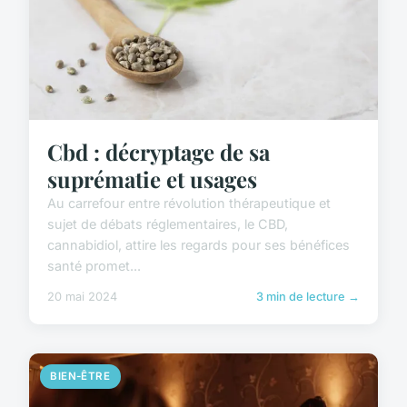
Cbd : décryptage de sa
suprématie et usages
Au carrefour entre révolution thérapeutique et
sujet de débats réglementaires, le CBD,
cannabidiol, attire les regards pour ses bénéfices
santé promet...
20 mai 2024
3 min de lecture →
BIEN-ÊTRE