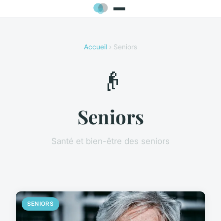
Accueil
› Seniors
👴
Seniors
Santé et bien-être des seniors
SENIORS