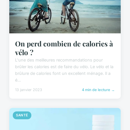
On perd combien de calories à
vélo ?
L'une des meilleures recommandations pour
brûler les calories est de faire du vélo. Le vélo et la
brûlure de calories font un excellent ménage. Il a
é...
13 janvier 2023
4 min de lecture →
SANTÉ