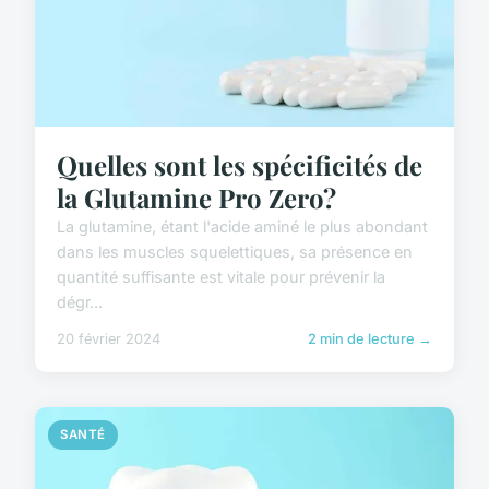
Quelles sont les spécificités de
la Glutamine Pro Zero?
La glutamine, étant l'acide aminé le plus abondant
dans les muscles squelettiques, sa présence en
quantité suffisante est vitale pour prévenir la
dégr...
20 février 2024
2 min de lecture →
SANTÉ